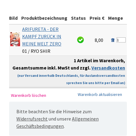
Bild
Produktbezeichnung
Status
Preis €
Menge
Sum
ARIFURETA - DER
KAMPF ZURÜCK IN
8,00
MEINE WELT ZERO
01 / RYO SHIR
1 Artikel im Warenkorb,
Gesamtsumme inkl. MwSt und zzgl.
Versandkosten
(nur Versand innerhalb Deutschlands, für Auslandsversandkosten
sprechen Sie uns bitte per Email an)
Bitte beachten Sie die Hinweise zum
Widerrufsrecht
und unsere
Allgemeinen
Geschäftsbedingungen
.