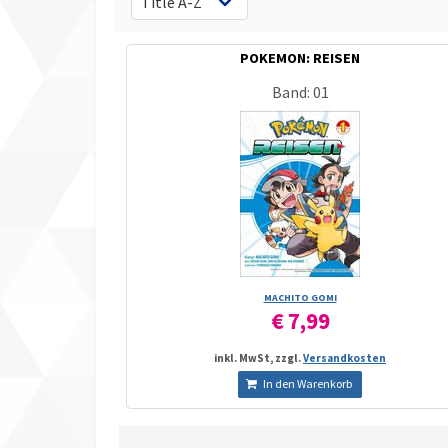
POKEMON: REISEN
Band: 01
MACHITO GOMI
€ 7,99
inkl. MwSt, zzgl.
Versandkosten
In den Warenkorb