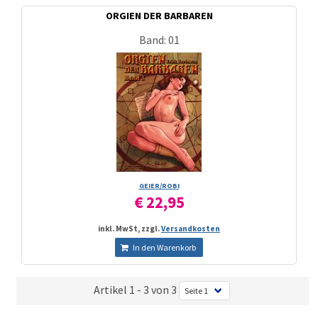
ORGIEN DER BARBAREN
Band: 01
GEIER/­ROBI
€ 22,95
inkl. MwSt, zzgl.
Versandkosten
In den Warenkorb
Artikel 1 - 3 von 3