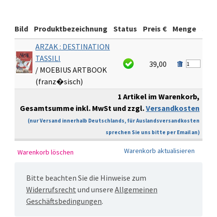
Bild
Produktbezeichnung
Status
Preis €
Menge
Sum
ARZAK : DESTINATION
TASSILI
39,00
3
/ MOEBIUS ARTBOOK
(franz�sisch)
1 Artikel im Warenkorb,
Gesamtsumme inkl. MwSt und zzgl.
Versandkosten
€
(nur Versand innerhalb Deutschlands, für Auslandsversandkosten
sprechen Sie uns bitte per Email an)
Bitte beachten Sie die Hinweise zum
Widerrufsrecht
und unsere
Allgemeinen
Geschäftsbedingungen
.